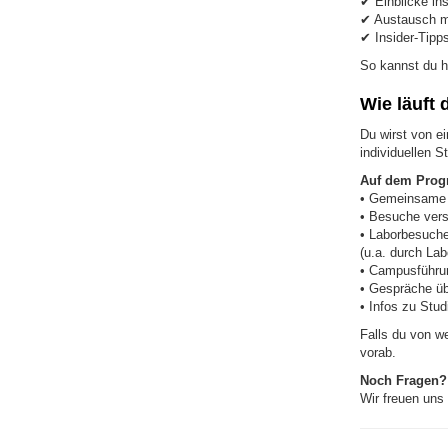
✔ Einblicke in
✔ Austausch mi
✔ Insider-Tip
So kannst du he
Wie läuft
Du wirst von ei
individuellen 
Auf dem Prog
• Gemeinsame 
• Besuche vers
• Laborbesuche
(u.a. durch La
• Campusführun
• Gespräche üb
• Infos zu Stu
Falls du von we
vorab.
Noch Fragen?
Wir freuen uns