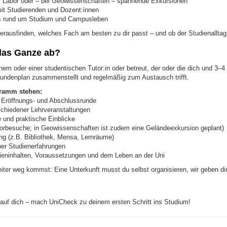
s Labor oder – bei Geowissenschaften – spannende Exkursionen
t Studierenden und Dozent:innen
ps rund um Studium und Campusleben
rausfinden, welches Fach am besten zu dir passt – und ob der Studienalltag so
 das Ganze ab?
nem oder einer studentischen Tutor:in oder betreut, der oder die dich und 3–
Stundenplan zusammenstellt und regelmäßig zum Austausch trifft.
ramm stehen:
Eröffnungs- und Abschlussrunde
chiedener Lehrveranstaltungen
 und praktische Einblicke
borbesuche; in Geowissenschaften ist zudem eine Geländeexkursion geplant)
g (z.B. Bibliothek, Mensa, Lernräume)
er Studienerfahrungen
dieninhalten, Voraussetzungen und dem Leben an der Uni
iter weg kommst: Eine Unterkunft musst du selbst organisieren, wir geben dir
 auf dich – mach UniCheck zu deinem ersten Schritt ins Studium!