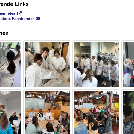
rende Links
emietest
ebote Fachbereich 09
nen