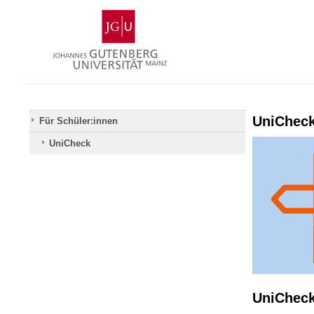
Zum
Johannes
Inhalt
Gutenberg-
springen
Universität
Mainz
UniChec
Für Schüler:innen
UniCheck
UniCheck