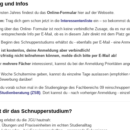
 und Infos
sten Jahres findest du das
Online-Formular
hier auf der Webseite.
en:
Trag dich gern schon jetzt in die
Interessentenliste
ein – so bekommst du 
ng über das Online- Formular ist noch keine verbindliche Zusage, da es nur e
e entsprechende Info per E-Mail, ob es in diesem Jahr direkt mit dem Platz gek
r Beginn des Schnupperstudiums erhältst du - ebenfalls per E-Mail - eine An
 ist kostenlos, deine Anmeldung aber verbindlich!
rzfristig nicht teilnehmen können, melde dich bitte per E-Mail ab!
ür
mehrere Fächer
interessierst, kannst du bei der Anmeldung Prioritäten a
er Woche Schultermine geben, kannst du einzelne Tage auslassen (empfohlen wi
 Bewerbung darüber!
 du vorab schon mal in die Studiengänge des Fachbereichs 09 reinschnuppern w
 Studienberatung (ZSB)
. Dort kannst du - nach vorheriger Anmeldung - einze
t dir das Schnupperstudium?
g erlebst du die JGU hautnah:
 Übungen und Praxiseinheiten im echten Studienalltag