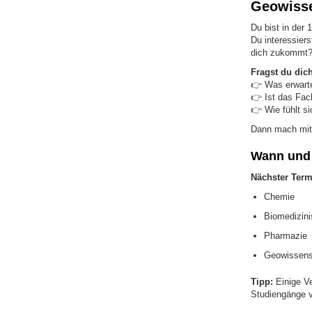
Geowiss
Du bist in der 
Du interessier
dich zukommt
Fragst du dic
👉 Was erwart
👉 Ist das Fach
👉 Wie fühlt s
Dann mach mit
Wann und 
Nächster Term
Chemie
Biomedizin
Pharmazie
Geowissens
Tipp:
Einige Ve
Studiengänge 