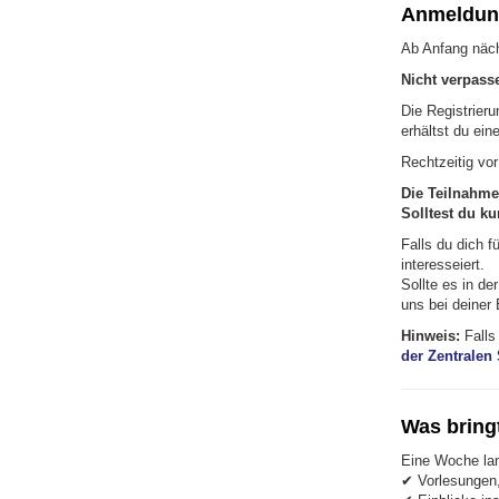
Anmeldung
Ab Anfang näch
Nicht verpass
Die Registrieru
erhältst du ein
Rechtzeitig vo
Die Teilnahme
Solltest du ku
Falls du dich f
interesseiert.
Sollte es in d
uns bei deiner
Hinweis:
Falls
der Zentralen
Was bring
Eine Woche lan
✔ Vorlesungen,