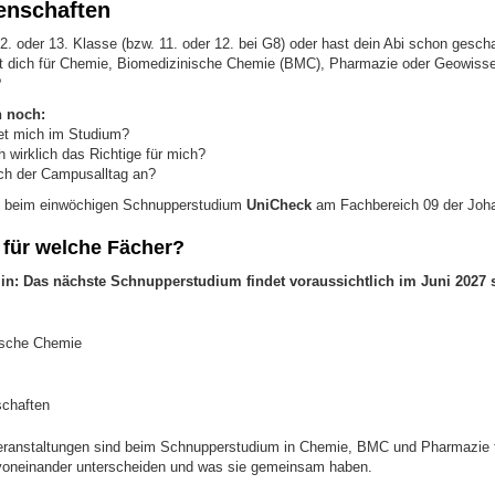
enschaften
12. oder 13. Klasse (bzw. 11. oder 12. bei G8) oder hast dein Abi schon gescha
st dich für Chemie, Biomedizinische Chemie (BMC), Pharmazie oder Geowissens
?
h noch:
et mich im Studium?
 wirklich das Richtige für mich?
ich der Campusalltag an?
 beim einwöchigen Schnupperstudium
UniCheck
am Fachbereich 09 der Joha
für welche Fächer?
in: Das nächste Schnupperstudium findet voraussichtlich im Juni 2027 st
ische Chemie
chaften
ranstaltungen sind beim Schnupperstudium in Chemie, BMC und Pharmazie fäc
voneinander unterscheiden und was sie gemeinsam haben.