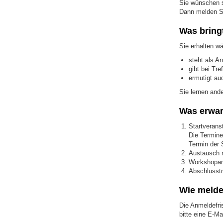
Sie wünschen s
Dann melden Si
Was bring
Sie erhalten w
steht als A
gibt bei Tr
ermutigt au
Sie lernen and
Was erwar
Startverans
Die Termine
Termin der
Austausch m
Workshopa
Abschlusst
Wie melde
Die Anmeldefri
bitte eine E-Mai