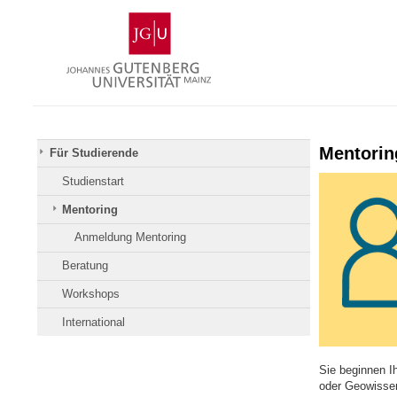
Zum
Johannes
Inhalt
Gutenberg-
springen
Universität
Mainz
Mentorin
Für Studierende
Studienstart
Mentoring
Anmeldung Mentoring
Beratung
Workshops
International
Sie beginnen I
oder Geowisse