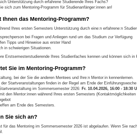
ich Unterstützung durch erfahrene Studierende Ihres Fachs?
e sich zum Mentoring-Programm für Studienanfänger:innen an!
t Ihnen das Mentoring-Programm?
ährend Ihres ersten Semesters Unterstützung durch eine:n erfahrene:n Studier
nsprechperson bei Fragen und Anliegen rund um das Studium zur Verfügung
effen Tipps und Hinweise aus erster Hand
ch in schwierigen Situationen.
ere Erstsemesterstudierende Ihres Studienfaches kennen und können sich in K
tet Sie im Mentoring-Programm?
taltung, bei der Sie die anderen Mentees und Ihre:n Mentor:in kennenlernen.
 der Startveranstaltungen finden in der Regel am Ende der Einführungswoch
 Startveranstaltung im Sommersemester 2026:
Fr. 10.04.2026, 16:00 - 18:30 
it den Mentor:innen während Ihres ersten Semesters (Kontaktmöglichkeiten
ngebot
reffen am Ende des Semesters.
n Sie sich an?
st für das Mentoring im Sommersemester 2026 ist abgelaufen. Wenn Sie nach
l.